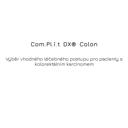
C
o
m
.
P
l
.
i
.
t
D
X
®
C
o
l
o
n
Výběr vhodného léčebného postupu pro pacienty s
kolorektálním karcinomem