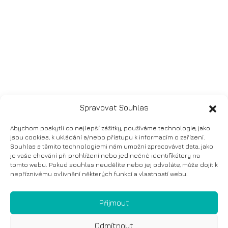
Spravovat Souhlas
Abychom poskytli co nejlepší zážitky, používáme technologie, jako
jsou cookies, k ukládání a/nebo přístupu k informacím o zařízení.
Souhlas s těmito technologiemi nám umožní zpracovávat data, jako
je vaše chování při prohlížení nebo jedinečné identifikátory na
tomto webu. Pokud souhlas neudělíte nebo jej odvoláte, může dojít k
nepříznivému ovlivnění některých funkcí a vlastností webu.
Přijmout
Odmítnout