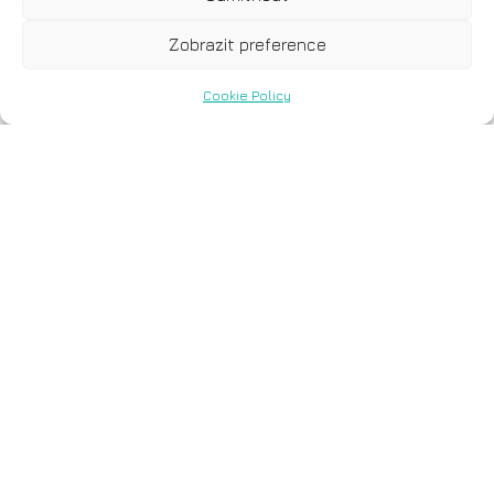
Zobrazit preference
Cookie Policy
Com.Pl.i.t DX® Colon
Vícegenové testy
Com.Pl.i.t DX®
poskytují cenné informace, které lze
využít k výběru optimální cílené léčby
pro pacienty. Současnou analýzou
více genů poskytují detailní