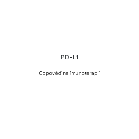
P
D
-
L
1
Odpověď na imunoterapii