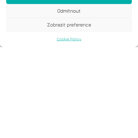
Odmítnout
Zobrazit preference
Cookie Policy
PD-L1
Test PD-L1 pomáhá lékařům určit, zda
imunoterapie bude pro pacienta
prospěšná, zejména u
nemalobuněčného karcinomu plic