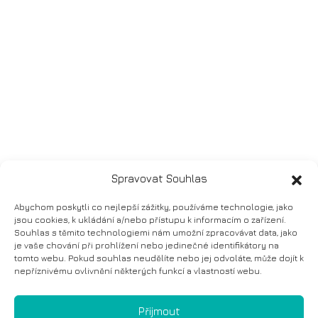
Spravovat Souhlas
Abychom poskytli co nejlepší zážitky, používáme technologie, jako
jsou cookies, k ukládání a/nebo přístupu k informacím o zařízení.
Souhlas s těmito technologiemi nám umožní zpracovávat data, jako
je vaše chování při prohlížení nebo jedinečné identifikátory na
tomto webu. Pokud souhlas neudělíte nebo jej odvoláte, může dojít k
nepříznivému ovlivnění některých funkcí a vlastností webu.
Přijmout