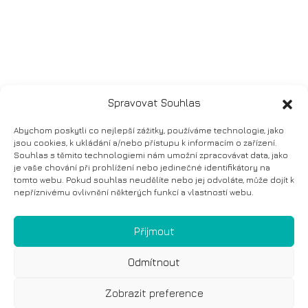
Spravovat Souhlas
Abychom poskytli co nejlepší zážitky, používáme technologie, jako
jsou cookies, k ukládání a/nebo přístupu k informacím o zařízení.
Souhlas s těmito technologiemi nám umožní zpracovávat data, jako
je vaše chování při prohlížení nebo jedinečné identifikátory na
tomto webu. Pokud souhlas neudělíte nebo jej odvoláte, může dojít k
nepříznivému ovlivnění některých funkcí a vlastností webu.
Přijmout
Odmítnout
Zobrazit preference