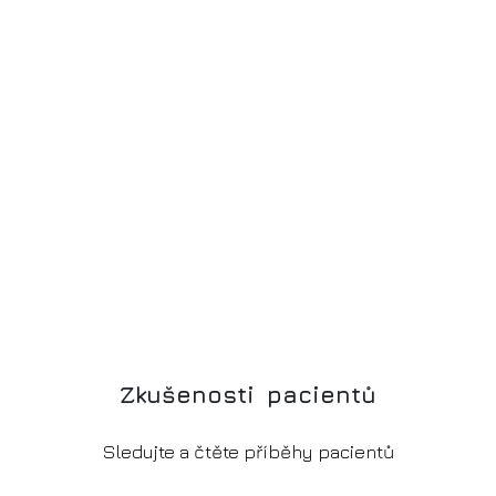
Z
k
u
š
e
n
o
s
t
i
p
a
c
i
e
n
t
ů
Sledujte a čtěte příběhy pacientů