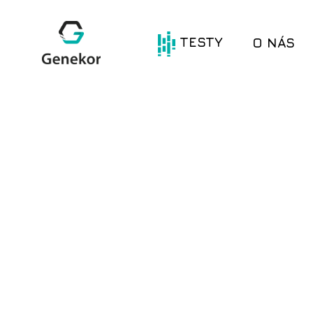
TESTY
O NÁS
®
®
Oncotype DX
prime DX
Liquid
®
®
HerediGENE
prime DX
Combo
®
®
Com.PI.it DX
Test
Avantect
®
Com.pl.i.t DX
Lung
Avantect Ovarian
®
®
Com.pl.i.t DX
MyWES
Colon
BRCA Test
®
Com.Pl.it DX
BRCA Germline
Breast
BRCA Somatic
®
®
Com.Pl.i.t DX
Gliogene
Melanom
Mikrosatelitní
®
Com.Pl.i.t DX
nestabilita (MSI)