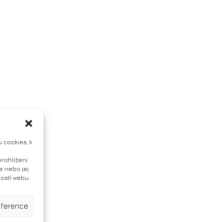
 cookies, k
prohlížení
e nebo jej
ností webu.
eference