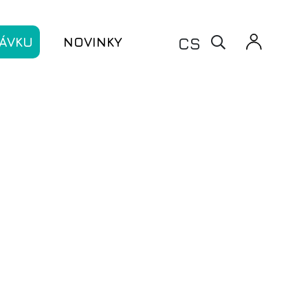
X
CS
ÁVKU
NOVINKY
denství
denství