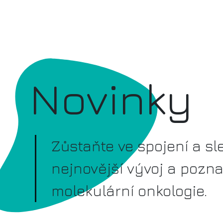
Novinky
Zůstaňte ve spojení a sl
nejnovější vývoj a pozna
molekulární onkologie.