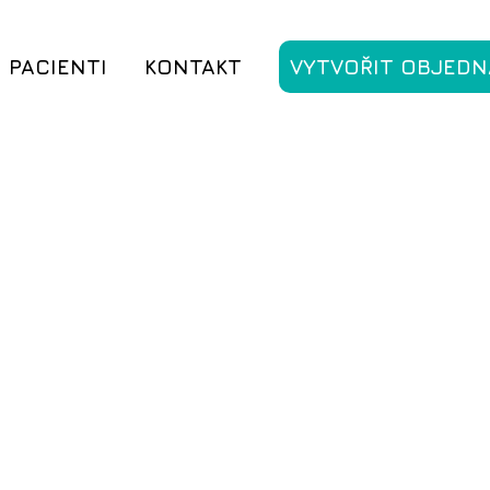
PACIENTI
KONTAKT
VYTVOŘIT OBJEDN
®
MyWES
®
Genetické poradenství
MyWES
Genetické pora
Genetické pora