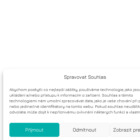
Spravovat Souhlas
Abychom poskytli co nejlepší zážitky, používáme technologie, jako jsou
ukládání a/nebo přístupu k informacím o zařízení. Souhlas s těmito
technologiemi nám umožní zpracovávat data, jako je vaše chování při 
nebo jedinečné identifikátory na tomto webu. Pokud souhlas neudělít
odvoláte, může dojít k nepříznivému ovlivnění některých funkcí a vlast
Přijmout
Odmítnout
Zobrazit pr