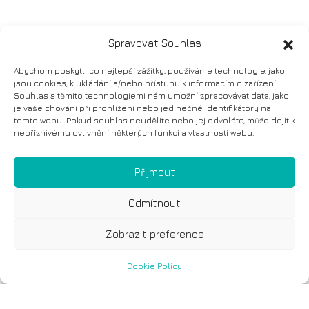
Spravovat Souhlas
Abychom poskytli co nejlepší zážitky, používáme technologie, jako
jsou cookies, k ukládání a/nebo přístupu k informacím o zařízení.
Souhlas s těmito technologiemi nám umožní zpracovávat data, jako
je vaše chování při prohlížení nebo jedinečné identifikátory na
tomto webu. Pokud souhlas neudělíte nebo jej odvoláte, může dojít k
nepříznivému ovlivnění některých funkcí a vlastností webu.
Přijmout
Odmítnout
Zobrazit preference
Cookie Policy