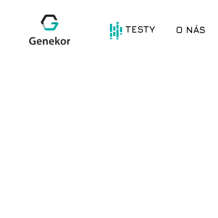
TESTY
O NÁS
®
®
Oncotype DX
prime DX
Liquid
®
®
HerediGENE
prime DX
Combo
®
®
Com.PI.it DX
Test
Avantect
®
Com.pl.i.t DX
Lung
Avantect Ovarian
®
®
Com.pl.i.t DX
MyWES
Colon
BRCA Test
®
Com.Pl.it DX
BRCA Germline
Breast
BRCA Somatic
®
®
Com.Pl.i.t DX
Gliogene
Melanom
Mikrosatelitní
®
Com.Pl.i.t DX
nestabilita (MSI)