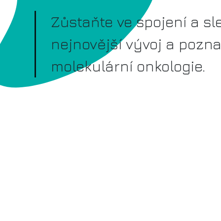
Zůstaňte ve spojení a sl
nejnovější vývoj a pozna
molekulární onkologie.