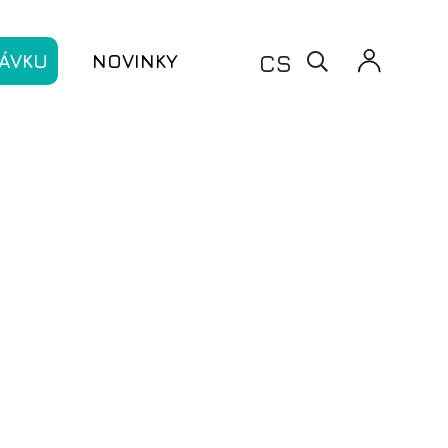
X
CS
ÁVKU
NOVINKY
denství
denství