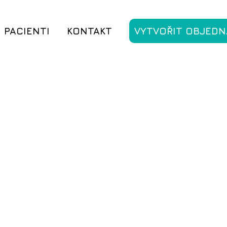
PACIENTI
KONTAKT
VYTVOŘIT OBJEDN
®
MyWES
®
Genetické poradenství
MyWES
Genetické pora
Genetické pora