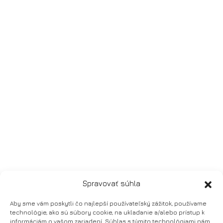
Spravovať súhla
Aby sme vám poskytli čo najlepší používateľský zážitok, používame
technológie, ako sú súbory cookie, na ukladanie a/alebo prístup k
informáciám o vašom zariadení. Súhlas s týmito technológiami nám