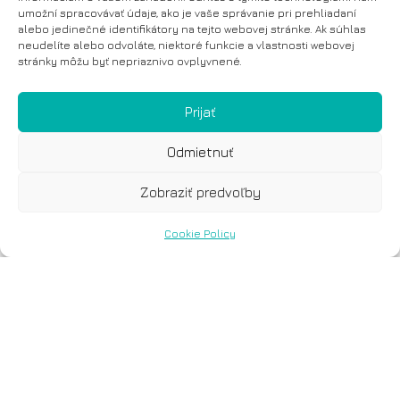
umožní spracovávať údaje, ako je vaše správanie pri prehliadaní
alebo jedinečné identifikátory na tejto webovej stránke. Ak súhlas
neudelíte alebo odvoláte, niektoré funkcie a vlastnosti webovej
stránky môžu byť nepriaznivo ovplyvnené.
Prijať
Odmietnuť
Zobraziť predvoľby
Cookie Policy
Com.Pl.i.t DX® Lung