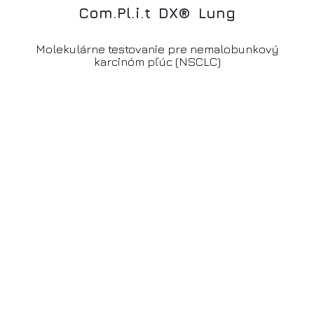
C
o
m
.
P
l
.
i
.
t
D
X
®
L
u
n
g
Molekulárne testovanie pre nemalobunkový
karcinóm pľúc (NSCLC)