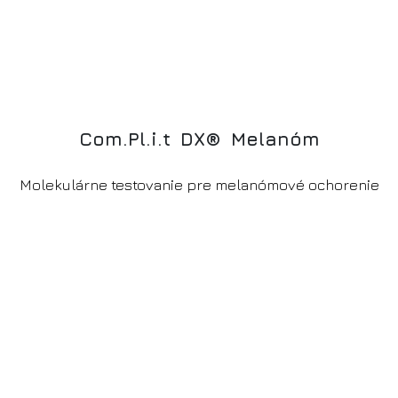
C
o
m
.
P
l
.
i
.
t
D
X
®
M
e
l
a
n
ó
m
Molekulárne testovanie pre melanómové ochorenie