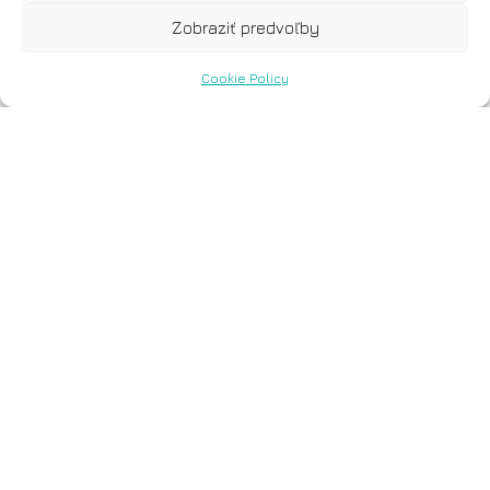
Zobraziť predvoľby
Cookie Policy
Com.Pl.i.t DX®
Melanoma
(FFPE/Liquid)
Com.Pl.i.t DX®
Melanóm (FFPE/Liquid)
Multigénové testy Com.Pl.i.t DX®