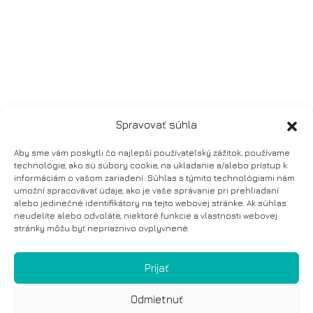
Spravovať súhla
Aby sme vám poskytli čo najlepší používateľský zážitok, používame
technológie, ako sú súbory cookie, na ukladanie a/alebo prístup k
informáciám o vašom zariadení. Súhlas s týmito technológiami nám
umožní spracovávať údaje, ako je vaše správanie pri prehliadaní
alebo jedinečné identifikátory na tejto webovej stránke. Ak súhlas
neudelíte alebo odvoláte, niektoré funkcie a vlastnosti webovej
stránky môžu byť nepriaznivo ovplyvnené.
Prijať
Odmietnuť