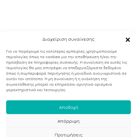
Διαχείριση συναίνεσης
Για να παρέχουμε τις καλύτερες εμπειρίες, χρησιμοποιούμε
τεχνολογίες όπως τα cookies για την αποθήκευση ή/και την
πρόσβαση σε πληροφορίες συσκευής. Η συναίνεση σε αυτές τις
τεχνολογίες θα μας επιτρέψει να επεξεργαζόμαστε δεδομένα
όπως η συμπεριφορά περιήγησης ή μοναδικά αναγνωριστικά σε
αυτόν τον ιστότοπο. Η μη συναίνεση ή η ανάκληση της
συγκατάθεσης μπορεί να επηρεάσει αρνητικά ορισμένα
χαρακτηριστικά και λειτουργίες.
Αποδοχή
Απόρριψη
Προτιμήσεις