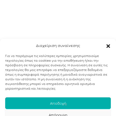
Διαχείριση συναίνεσης
Για να παρέχουμε τις καλύτερες εμπειρίες, χρησιμοποιούμε
τεχνολογίες όπως τα cookies για την αποθήκευση ή/και την
πρόσβαση σε πληροφορίες συσκευής. Η συναίνεση σε αυτές τις
τεχνολογίες θα μας επιτρέψει να επεξεργαζόμαστε δεδομένα
όπως η συμπεριφορά περιήγησης ή μοναδικά αναγνωριστικά σε
αυτόν τον ιστότοπο. Η μη συναίνεση ή η ανάκληση της
συγκατάθεσης μπορεί να επηρεάσει αρνητικά ορισμένα
χαρακτηριστικά και λειτουργίες.
Αποδοχή
Απόρριψη