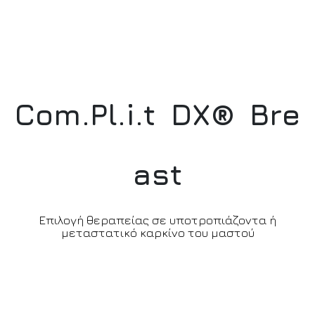
C
o
m
.
P
l
.
i
.
t
D
X
®
B
r
e
a
s
t
Επιλογή θεραπείας σε υποτροπιάζοντα ή
μεταστατικό καρκίνο του μαστού