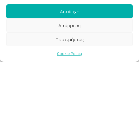
Αποδοχή
Απόρριψη
Προτιμήσεις
Cookie Policy
Com.Pl.i.t DX® Breast
&
(FFPE/Liquid &