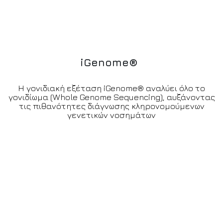
i
G
e
n
o
m
e
®
Η γονιδιακή εξέταση iGenome® αναλύει όλο το
γονιδίωμα (Whole Genome Sequencing), αυξάνοντας
τις πιθανότητες διάγνωσης κληρονομούμενων
γενετικών νοσημάτων