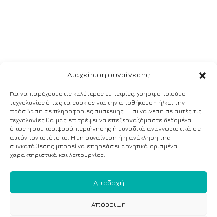
Διαχείριση συναίνεσης
Για να παρέχουμε τις καλύτερες εμπειρίες, χρησιμοποιούμε
τεχνολογίες όπως τα cookies για την αποθήκευση ή/και την
πρόσβαση σε πληροφορίες συσκευής. Η συναίνεση σε αυτές τις
τεχνολογίες θα μας επιτρέψει να επεξεργαζόμαστε δεδομένα
όπως η συμπεριφορά περιήγησης ή μοναδικά αναγνωριστικά σε
αυτόν τον ιστότοπο. Η μη συναίνεση ή η ανάκληση της
συγκατάθεσης μπορεί να επηρεάσει αρνητικά ορισμένα
χαρακτηριστικά και λειτουργίες.
Αποδοχή
Απόρριψη