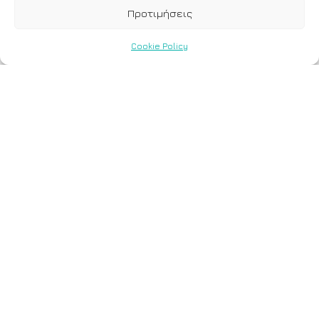
Προτιμήσεις
Cookie Policy
Γιατί η εξέταση
iGenome® είναι
τόσο σημαντική;