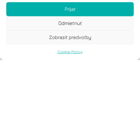
Prijať
Odmietnuť
Zobraziť predvoľby
Cookie Policy
Vassia Lagou -
International
Marketing