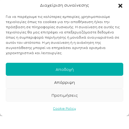
Διαχείριση συναίνεσης
Για να παρέχουμε τις καλύτερες εμπειρίες, χρησιμοποιούμε
τεχνολογίες όπως τα cookies για την αποθήκευση ή/και την
πρόσβαση σε πληροφορίες συσκευής. Η συναίνεση σε αυτές τις
τεχνολογίες θα μας επιτρέψει να επεξεργαζόμαστε δεδομένα
όπως η συμπεριφορά περιήγησης ή μοναδικά αναγνωριστικά σε
αυτόν τον ιστότοπο. Η μη συναίνεση ή η ανάκληση της
συγκατάθεσης μπορεί να επηρεάσει αρνητικά ορισμένα
χαρακτηριστικά και λειτουργίες.
Αποδοχή
Απόρριψη
Προτιμήσεις
Cookie Policy