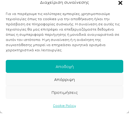
Διαχείριση συναίνεσης
Για να παρέχουμε τις καλύτερες εμπειρίες, χρησιμοποιούμε
τεχνολογίες όπως τα cookies για την αποθήκευση ή/και την
πρόσβαση σε πληροφορίες συσκευής. Η συναίνεση σε αυτές τις
τεχνολογίες θα μας επιτρέψει να επεξεργαζόμαστε δεδομένα
όπως η συμπεριφορά περιήγησης ή μοναδικά αναγνωριστικά σε
αυτόν τον ιστότοπο. Η μη συναίνεση ή η ανάκληση της
συγκατάθεσης μπορεί να επηρεάσει αρνητικά ορισμένα
χαρακτηριστικά και λειτουργίες.
Αποδοχή
Απόρριψη
Προτιμήσεις
Cookie Policy