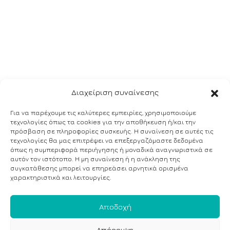
Διαχείριση συναίνεσης
Για να παρέχουμε τις καλύτερες εμπειρίες, χρησιμοποιούμε
τεχνολογίες όπως τα cookies για την αποθήκευση ή/και την
πρόσβαση σε πληροφορίες συσκευής. Η συναίνεση σε αυτές τις
τεχνολογίες θα μας επιτρέψει να επεξεργαζόμαστε δεδομένα
όπως η συμπεριφορά περιήγησης ή μοναδικά αναγνωριστικά σε
αυτόν τον ιστότοπο. Η μη συναίνεση ή η ανάκληση της
συγκατάθεσης μπορεί να επηρεάσει αρνητικά ορισμένα
χαρακτηριστικά και λειτουργίες.
Αποδοχή
Απόρριψη