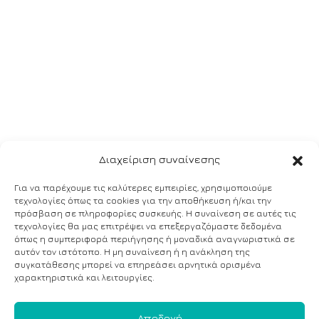
Διαχείριση συναίνεσης
Για να παρέχουμε τις καλύτερες εμπειρίες, χρησιμοποιούμε
τεχνολογίες όπως τα cookies για την αποθήκευση ή/και την
πρόσβαση σε πληροφορίες συσκευής. Η συναίνεση σε αυτές τις
τεχνολογίες θα μας επιτρέψει να επεξεργαζόμαστε δεδομένα
όπως η συμπεριφορά περιήγησης ή μοναδικά αναγνωριστικά σε
αυτόν τον ιστότοπο. Η μη συναίνεση ή η ανάκληση της
συγκατάθεσης μπορεί να επηρεάσει αρνητικά ορισμένα
χαρακτηριστικά και λειτουργίες.
Αποδοχή