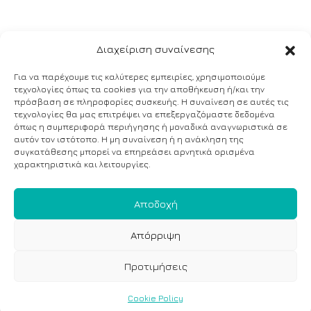
Διαχείριση συναίνεσης
Για να παρέχουμε τις καλύτερες εμπειρίες, χρησιμοποιούμε
τεχνολογίες όπως τα cookies για την αποθήκευση ή/και την
πρόσβαση σε πληροφορίες συσκευής. Η συναίνεση σε αυτές τις
τεχνολογίες θα μας επιτρέψει να επεξεργαζόμαστε δεδομένα
όπως η συμπεριφορά περιήγησης ή μοναδικά αναγνωριστικά σε
αυτόν τον ιστότοπο. Η μη συναίνεση ή η ανάκληση της
συγκατάθεσης μπορεί να επηρεάσει αρνητικά ορισμένα
χαρακτηριστικά και λειτουργίες.
Αποδοχή
Απόρριψη
Προτιμήσεις
Cookie Policy