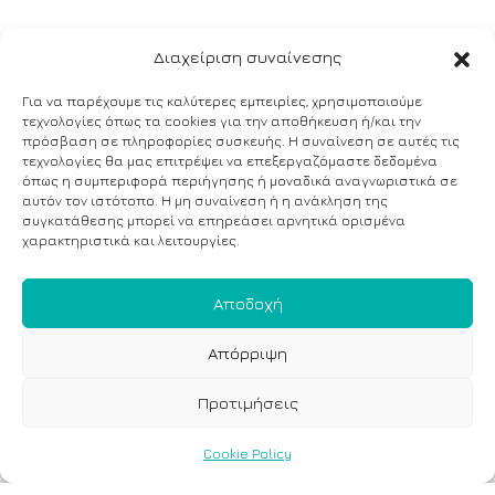
Διαχείριση συναίνεσης
Για να παρέχουμε τις καλύτερες εμπειρίες, χρησιμοποιούμε
τεχνολογίες όπως τα cookies για την αποθήκευση ή/και την
πρόσβαση σε πληροφορίες συσκευής. Η συναίνεση σε αυτές τις
τεχνολογίες θα μας επιτρέψει να επεξεργαζόμαστε δεδομένα
όπως η συμπεριφορά περιήγησης ή μοναδικά αναγνωριστικά σε
αυτόν τον ιστότοπο. Η μη συναίνεση ή η ανάκληση της
συγκατάθεσης μπορεί να επηρεάσει αρνητικά ορισμένα
χαρακτηριστικά και λειτουργίες.
Αποδοχή
Απόρριψη
Προτιμήσεις
Cookie Policy